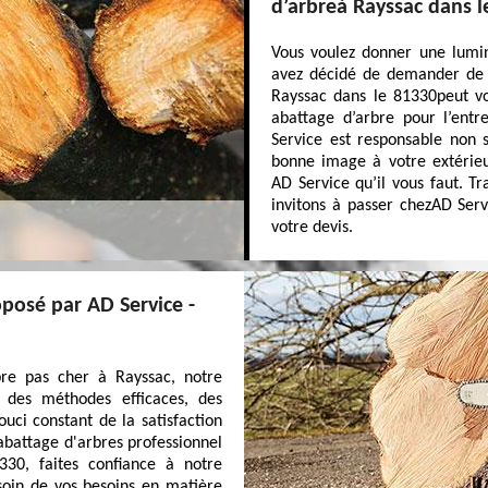
d’arbreà Rayssac dans l
Vous voulez donner une lumin
avez décidé de demander de l
Rayssac dans le 81330peut vo
abattage d’arbre pour l’entr
Service est responsable non 
bonne image à votre extérieu
AD Service qu’il vous faut. T
invitons à passer chezAD Serv
votre devis.
oposé par AD Service -
bre pas cher à Rayssac, notre
c des méthodes efficaces, des
uci constant de la satisfaction
abattage d'arbres professionnel
30, faites confiance à notre
oin de vos besoins en matière