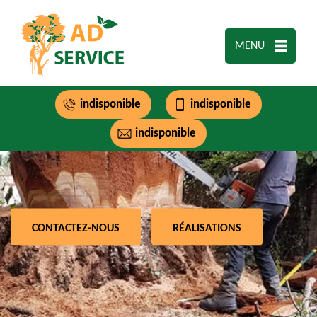
MENU
indisponible
indisponible
indisponible
CONTACTEZ-NOUS
RÉALISATIONS