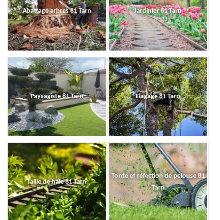
Abattage arbres 81 Tarn
Jardinier 81 Tarn
Paysagiste 81 Tarn
Elagage 81 Tarn
Tonte et réfection de pelouse 81
Taille de haie 81 Tarn
Tarn