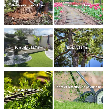
Abattage arbres 81 Tarn
Jardinier 81 Tarn
Paysagiste 81 Tarn
Elagage 81 Tarn
Tonte et réfection de pelouse 81
Taille de haie 81 Tarn
Tarn