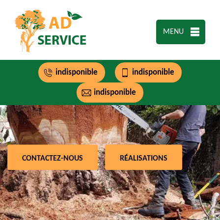
MENU
indisponible
indisponible
indisponible
CONTACTEZ-NOUS
RÉALISATIONS