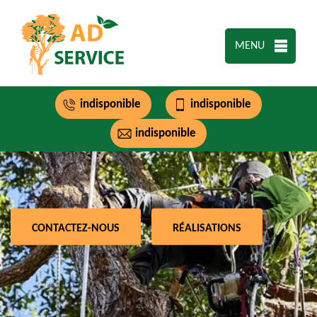
MENU
indisponible
indisponible
indisponible
CONTACTEZ-NOUS
RÉALISATIONS