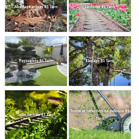
Abattage arbres 81 Tarn
Jardinier 81 Tarn
Paysagiste 81 Tarn
Elagage 81 Tarn
Tonte et réfection de pelouse 81
Taille de haie 81 Tarn
Tarn