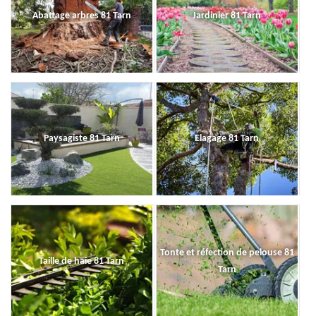
Abattage arbres 81 Tarn
Jardinier 81 Tarn
Paysagiste 81 Tarn
Elagage 81 Tarn
Tonte et réfection de pelouse 81
Taille de haie 81 Tarn
Tarn