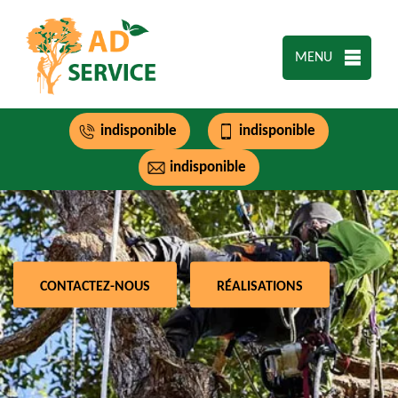
MENU
indisponible
indisponible
indisponible
CONTACTEZ-NOUS
RÉALISATIONS