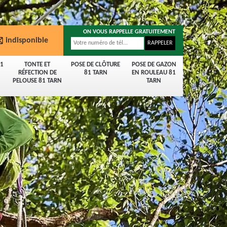
ON VOUS RAPPELLE GRATUITEMENT
indisponible
81
TONTE ET
POSE DE CLÔTURE
POSE DE GAZON
RÉFECTION DE
81 TARN
EN ROULEAU 81
PELOUSE 81 TARN
TARN