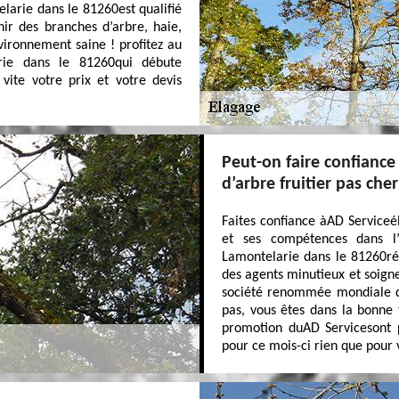
elarie dans le 81260est qualifié
nir des branches d’arbre, haie,
vironnement saine ! profitez au
rie dans le 81260qui débute
vite votre prix et votre devis
Peut-on faire confiance
d’arbre fruitier pas cher
Faites confiance àAD Serviceé
et ses compétences dans l
Lamontelarie dans le 81260réa
des agents minutieux et soign
société renommée mondiale qu
pas, vous êtes dans la bonne 
promotion duAD Servicesont p
pour ce mois-ci rien que pour v