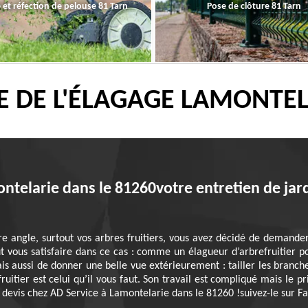
 et réfection de pelouse 81 Tarn
Pose de clôture 81 Tarn
TE DE L'ÉLAGAGE LAMONTEL
ntelarie dans le 81260votre entretien de jar
re angle, surtout vos arbres fruitiers, vous avez décidé de demande
 vous satisfaire dans ce cas : comme un élagueur d’arbrefruitier pou
is aussi de donner une belle vue extérieurement : tailler les branch
uitier est celui qu’il vous faut. Son travail est compliqué mais le pri
e devis chez AD Service à Lamontelarie dans le 81260 !suivez-le sur F