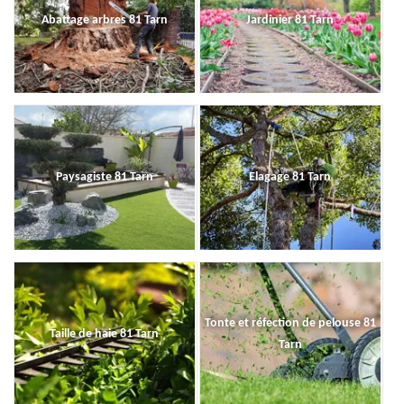
Abattage arbres 81 Tarn
Jardinier 81 Tarn
Paysagiste 81 Tarn
Elagage 81 Tarn
Tonte et réfection de pelouse 81
Taille de haie 81 Tarn
Tarn