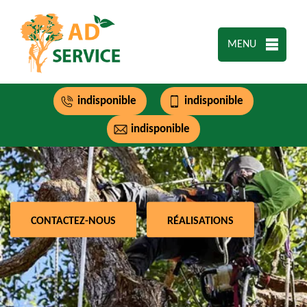
MENU
indisponible
indisponible
indisponible
CONTACTEZ-NOUS
RÉALISATIONS