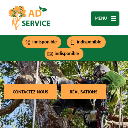
MENU
indisponible
indisponible
indisponible
CONTACTEZ-NOUS
RÉALISATIONS