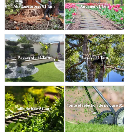
Abattage arbres 81 Tarn
Jardinier 81 Tarn
Paysagiste 81 Tarn
Elagage 81 Tarn
Tonte et réfection de pelouse 81
Taille de haie 81 Tarn
Tarn