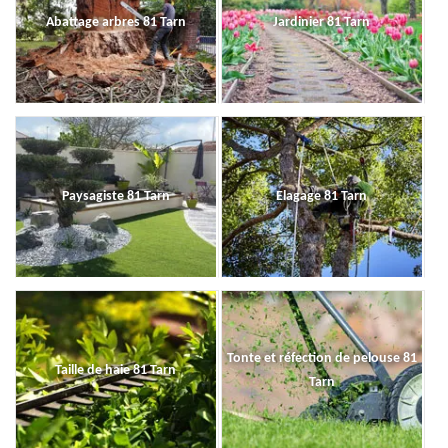
Abattage arbres 81 Tarn
Jardinier 81 Tarn
Paysagiste 81 Tarn
Elagage 81 Tarn
Tonte et réfection de pelouse 81
Taille de haie 81 Tarn
Tarn