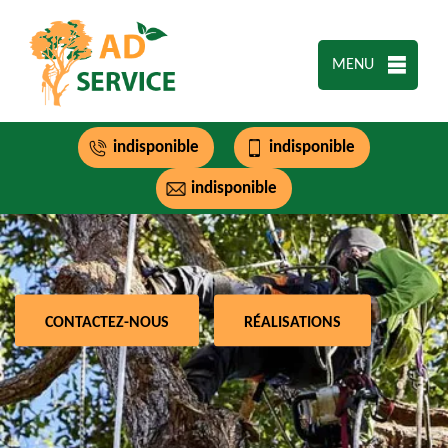
MENU
indisponible
indisponible
indisponible
CONTACTEZ-NOUS
RÉALISATIONS