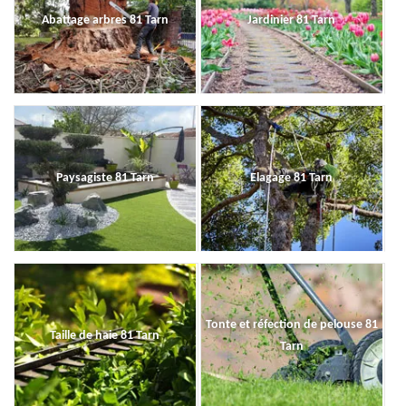
Abattage arbres 81 Tarn
Jardinier 81 Tarn
Paysagiste 81 Tarn
Elagage 81 Tarn
Tonte et réfection de pelouse 81
Taille de haie 81 Tarn
Tarn