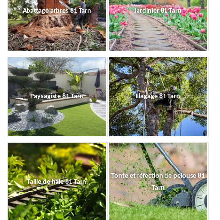
Abattage arbres 81 Tarn
Jardinier 81 Tarn
Paysagiste 81 Tarn
Elagage 81 Tarn
Tonte et réfection de pelouse 81
Taille de haie 81 Tarn
Tarn