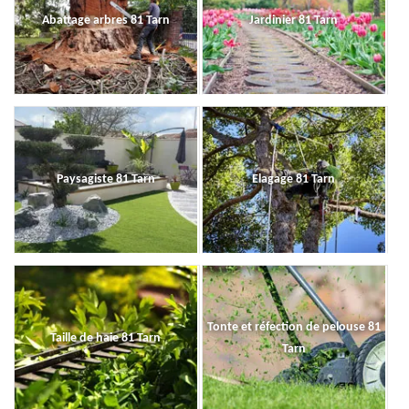
Abattage arbres 81 Tarn
Jardinier 81 Tarn
Paysagiste 81 Tarn
Elagage 81 Tarn
Tonte et réfection de pelouse 81
Taille de haie 81 Tarn
Tarn