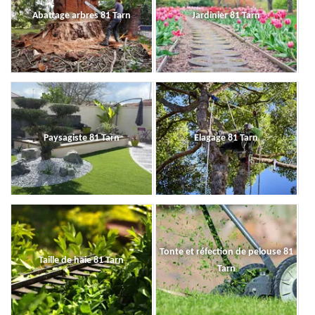
Abattage arbres 81 Tarn
Jardinier 81 Tarn
Paysagiste 81 Tarn
Elagage 81 Tarn
Tonte et réfection de pelouse 81
Taille de haie 81 Tarn
Tarn