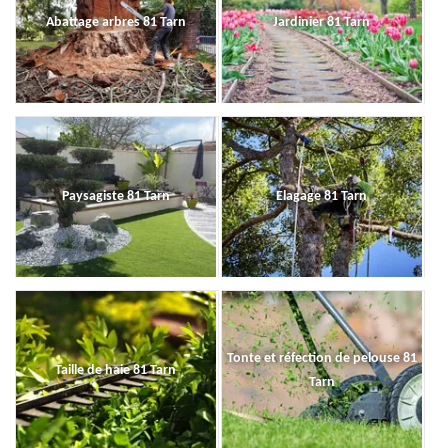
Abattage arbres 81 Tarn
Jardinier 81 Tarn
Paysagiste 81 Tarn
Elagage 81 Tarn
Tonte et réfection de pelouse 81
Taille de haie 81 Tarn
Tarn