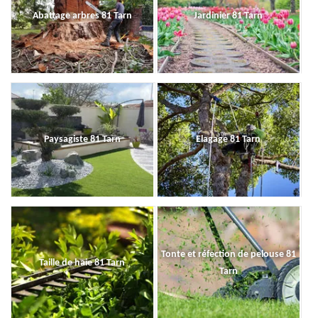
Abattage arbres 81 Tarn
Jardinier 81 Tarn
Paysagiste 81 Tarn
Elagage 81 Tarn
Tonte et réfection de pelouse 81
Taille de haie 81 Tarn
Tarn