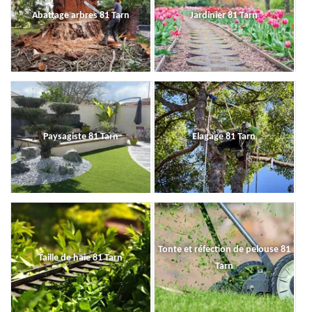
Abattage arbres 81 Tarn
Jardinier 81 Tarn
Paysagiste 81 Tarn
Elagage 81 Tarn
Tonte et réfection de pelouse 81
Taille de haie 81 Tarn
Tarn