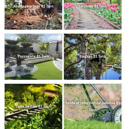
Abattage arbres 81 Tarn
Jardinier 81 Tarn
Paysagiste 81 Tarn
Elagage 81 Tarn
Tonte et réfection de pelouse 81
Taille de haie 81 Tarn
Tarn