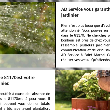
AD Service vous garanti
jardinier
Rien n’est plus beau que d’avo
attentionné. Vous pouvez en
dans le 81170. Ne cherchez p
bonheur est près de chez vou
rassemble plusieurs jardinie
communication et de discussion
AD Service à Saint Marcel C
réaliser vos vœux. Qu’attendez-
le 81170est votre
nier.
souffrir à cause de l’absence de
s le 81170est là pour vous. Il
ui peuvent vous donner totale
nt : bêchage avant plantation,