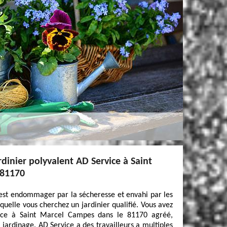
rdinier polyvalent AD Service à Saint
 81170
 est endommager par la sécheresse et envahi par les
aquelle vous cherchez un jardinier qualifié. Vous avez
vice à Saint Marcel Campes dans le 81170 agréé,
e jardinage. AD Service a des travailleurs a multiples