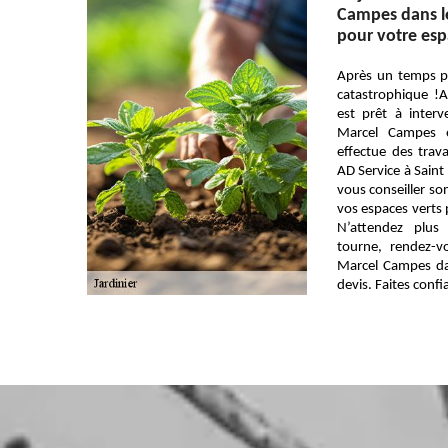
Campes dans le
pour votre esp
Après un temps pl
catastrophique !
est prêt à inter
Marcel Campes e
effectue des trav
AD Service à Sain
vous conseiller so
vos espaces verts 
N’attendez plus
tourne, rendez-v
Marcel Campes d
devis. Faites conf