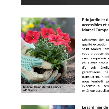
Prix jardinier d
accessibles et 
Marcel Campe
Découvrez des ta
qualité exceptionn
Saint Marcel Cam
vous proposer des
sans compromis su
vous ayez besoin
d'un suivi régul
garantissons une
transparent. Conf
nous l’embellir s
expertise au ser
extérieur accueilla
Le jardinier de