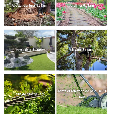
Abattage arbres 81 Tarn
Jardinier 81 Tarn
Paysagiste 81 Tarn
Elagage 81 Tarn
Tonte et réfection de pelouse 81
Taille de haie 81 Tarn
Tarn