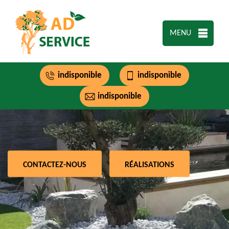
MENU
indisponible
indisponible
indisponible
CONTACTEZ-NOUS
RÉALISATIONS