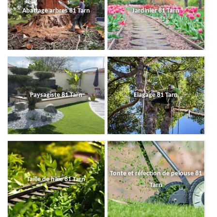
Abattage arbres 81 Tarn
Jardinier 81 Tarn
Paysagiste 81 Tarn
Elagage 81 Tarn
Tonte et réfection de pelouse 81
Taille de haie 81 Tarn
Tarn