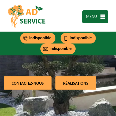
MENU
indisponible
indisponible
indisponible
CONTACTEZ-NOUS
RÉALISATIONS