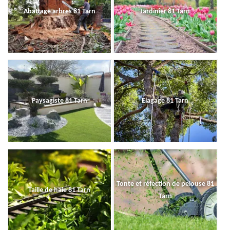
Abattage arbres 81 Tarn
Jardinier 81 Tarn
Paysagiste 81 Tarn
Elagage 81 Tarn
Tonte et réfection de pelouse 81
Taille de haie 81 Tarn
Tarn