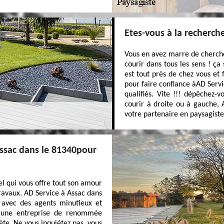
Etes-vous à la recherch
Vous en avez marre de cherche
courir dans tous les sens ! ça
est tout près de chez vous et 
pour faire confiance àAD Serv
qualifiés. Vite !!! dépêchez-
courir à droite ou à gauche, 
votre partenaire en paysagiste
Assac dans le 81340pour
l qui vous offre tout son amour
travaux. AD Service à Assac dans
s avec des agents minutieux et
t une entreprise de renommée
ète. Ne vous inquiétez pas, vous