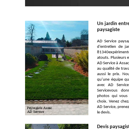
Un jardin entr
paysagiste
AD Service paysa
d’entretien de j
81340expérimenté
atouts. Plusieurs 
AD Service à Assac
au qualité de trav
aussi le prix. No
qu’une équipe qui
avec AD Servic
Servicevous don
photos qui vous 
choix. Venez che
AD Service, prenez
le devis.
Devis paysagis