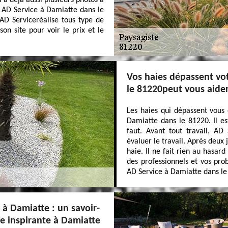
l a déjà aussi plusieurs photos à
c AD Service à Damiatte dans le
 AD Serviceréalise tous type de
son site pour voir le prix et le
Vos haies dépassent vo
le 81220peut vous aide
Les haies qui dépassent vous 
Damiatte dans le 81220. Il est
faut. Avant tout travail, AD
évaluer le travail. Après deux
haie. Il ne fait rien au hasard
des professionnels et vos pro
AD Service à Damiatte dans le
 à Damiatte : un savoir-
ue inspirante à Damiatte