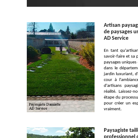
Artisan paysag
de paysages u
AD Service
En tant qu'artis
savoir-faire et sa 
paysages uniques q
dans le départem
jardin luxuriant, 
cour à l'ambianc
d'artisans paysa
réalité. Laissez-
étape du processus
pour créer un es
vraiment.
Paysagiste tai
professionnel