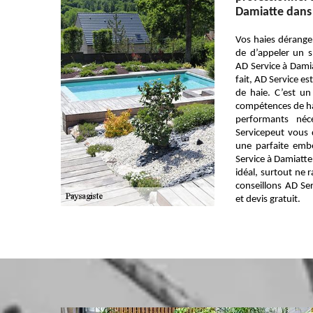
Damiatte dans
Vos haies dérangen
de d’appeler un s
AD Service à Dami
fait, AD Service es
de haie. C’est un
compétences de hau
performants néc
Servicepeut vous d
une parfaite embe
Service à Damiatte
idéal, surtout ne 
conseillons AD Ser
et devis gratuit.