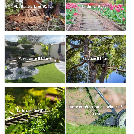
Abattage arbres 81 Tarn
Jardinier 81 Tarn
Paysagiste 81 Tarn
Elagage 81 Tarn
Tonte et réfection de pelouse 81
Taille de haie 81 Tarn
Tarn