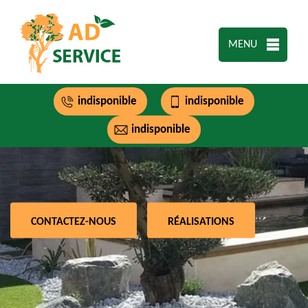
MENU
indisponible
indisponible
indisponible
CONTACTEZ-NOUS
RÉALISATIONS