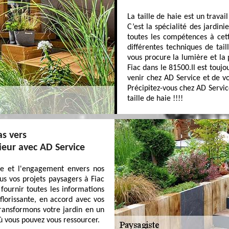
La taille de haie est un travail
C’est la spécialité des jardin
toutes les compétences à cett
différentes techniques de tail
vous procure la lumière et la 
Fiac dans le 81500.Il est toujo
venir chez AD Service et de vo
Précipitez-vous chez AD Servic
taille de haie !!!!
as vers
ieur avec AD Service
ce et l'engagement envers nos
ous vos projets paysagers à Fiac
fournir toutes les informations
florissante, en accord avec vos
transformons votre jardin en un
où vous pouvez vous ressourcer.