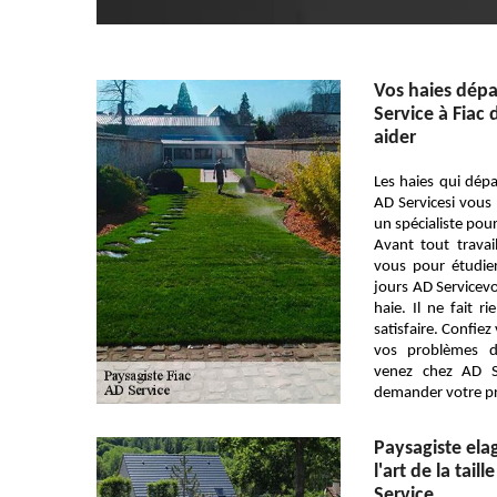
Vos haies dépa
Service à Fiac
aider
Les haies qui dépa
AD Servicesi vous 
un spécialiste pour 
Avant tout travai
vous pour étudier
jours AD Servicevo
haie. Il ne fait 
satisfaire. Confiez
vos problèmes di
venez chez AD S
demander votre pri
Paysagiste elag
l'art de la tail
Service