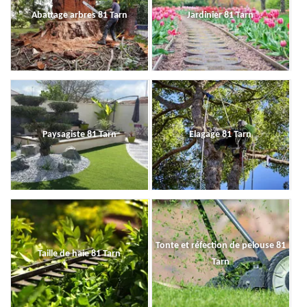
Abattage arbres 81 Tarn
Jardinier 81 Tarn
Paysagiste 81 Tarn
Elagage 81 Tarn
Tonte et réfection de pelouse 81
Taille de haie 81 Tarn
Tarn