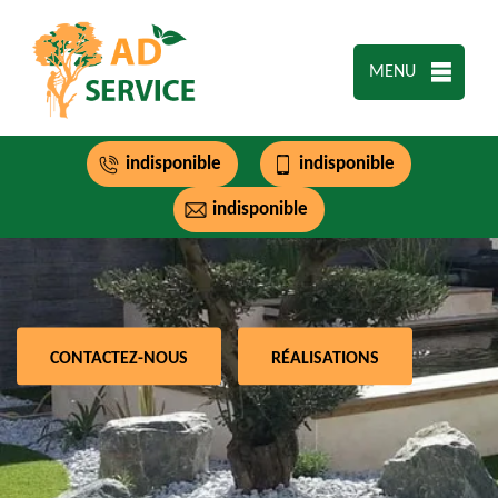
MENU
indisponible
indisponible
indisponible
CONTACTEZ-NOUS
RÉALISATIONS