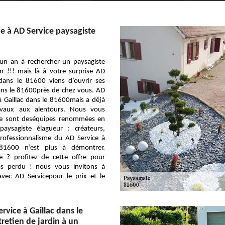
ce à AD Service paysagiste
un an à rechercher un paysagiste
en !!! mais là à votre surprise AD
 dans le 81600 viens d’ouvrir ses
dans le 81600près de chez vous. AD
à Gaillac dans le 81600mais a déjà
ravaux aux alentours. Nous vous
ce sont deséquipes renommées en
paysagiste élagueur : créateurs,
professionnalisme du AD Service à
 81600 n’est plus à démontrer.
e ? profitez de cette offre pour
ps perdu ! nous vous invitons à
avec AD Servicepour le prix et le
rvice à Gaillac dans le
retien de jardin à un