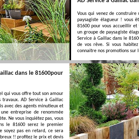
AD Service à Gaillac da
Vous qui venez de construire
paysagiste élagueur ! vous êt
81600 pour vous accueillir et
un groupe de paysagiste élagu
Service à Gaillac dans le 8160
de vos rêve. Si vous habite
connaitre nos promotions sur le
Gaillac dans le 81600pour
l qui vous offre tout son amour
s travaux. AD Service à Gaillac
is avec des agents minutieux et
t une entreprise de renommée
ète. Ne vous inquiétez pas, vous
ans le 81600 serez le premier
Ne soyez pas en retard, ce sera
eux !! profitez le prix et devis