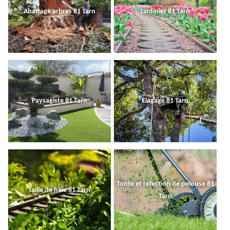
Abattage arbres 81 Tarn
Jardinier 81 Tarn
Paysagiste 81 Tarn
Elagage 81 Tarn
Tonte et réfection de pelouse 81
Taille de haie 81 Tarn
Tarn