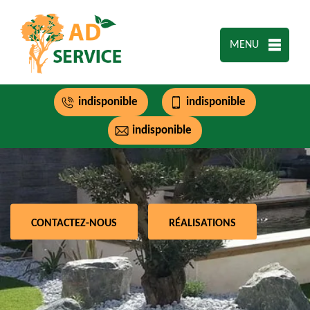
MENU
indisponible
indisponible
indisponible
CONTACTEZ-NOUS
RÉALISATIONS