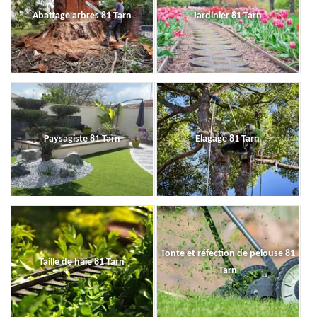
Abattage arbres 81 Tarn
Jardinier 81 Tarn
Paysagiste 81 Tarn
Elagage 81 Tarn
Tonte et réfection de pelouse 81
Taille de haie 81 Tarn
Tarn