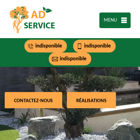
MENU
indisponible
indisponible
indisponible
CONTACTEZ-NOUS
RÉALISATIONS