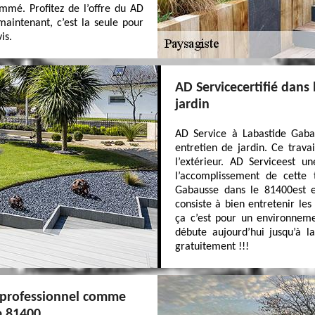
mmé. Profitez de l’offre du AD
aintenant, c’est la seule pour
is.
AD Servicecertifié dans
jardin
AD Service à Labastide Gaba
entretien de jardin. Ce trav
l’extérieur. AD Serviceest u
l’accomplissement de cette t
Gabausse dans le 81400est e
consiste à bien entretenir les
ça c’est pour un environneme
débute aujourd’hui jusqu’à l
gratuitement !!!
n professionnel comme
e 81400