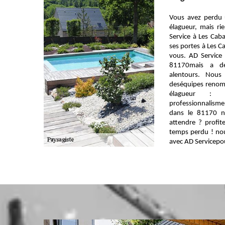
Vous avez perdu 
élagueur, mais ri
Service à Les Cab
ses portes à Les 
vous. AD Service
81170mais a dé
alentours. Nou
deséquipes renomm
élagueur : c
professionnalis
dans le 81170 n
attendre ? profite
temps perdu ! nou
avec AD Servicepour