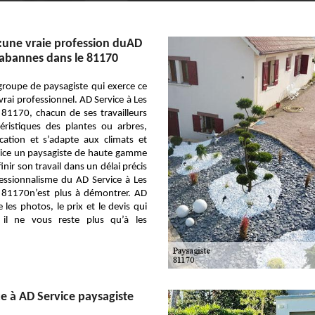
:une vraie profession duAD
Cabannes dans le 81170
groupe de paysagiste qui exerce ce
ai professionnel. AD Service à Les
81170, chacun de ses travailleurs
téristiques des plantes ou arbres,
tion et s’adapte aux climats et
vice un paysagiste de haute gamme
inir son travail dans un délai précis
fessionnalisme du AD Service à Les
 81170n’est plus à démontrer. AD
 les photos, le prix et le devis qui
 il ne vous reste plus qu’à les
ce à AD Service paysagiste