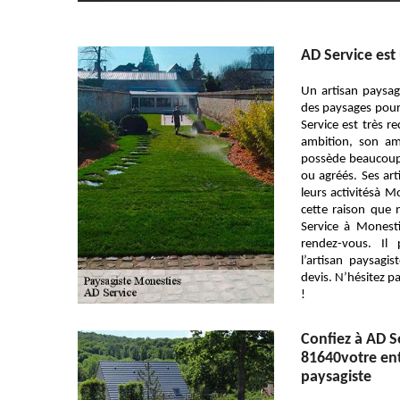
AD Service est
Un artisan paysagi
des paysages pour 
Service est très r
ambition, son am
possède beaucoup d
ou agréés. Ses art
leurs activitésà M
cette raison que 
Service à Mones
rendez-vous. Il
l’artisan paysagi
devis. N’hésitez pa
!
Confiez à AD S
81640votre ent
paysagiste