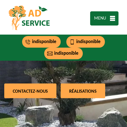
MENU
indisponible
indisponible
indisponible
CONTACTEZ-NOUS
RÉALISATIONS