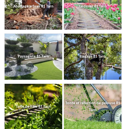
Abattage arbres 81 Tarn
Jardinier 81 Tarn
Paysagiste 81 Tarn
Elagage 81 Tarn
Tonte et réfection de pelouse 81
Taille de haie 81 Tarn
Tarn