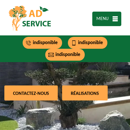
MENU
indisponible
indisponible
indisponible
CONTACTEZ-NOUS
RÉALISATIONS