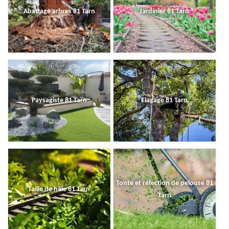
Abattage arbres 81 Tarn
Jardinier 81 Tarn
Paysagiste 81 Tarn
Elagage 81 Tarn
Tonte et réfection de pelouse 81
Taille de haie 81 Tarn
Tarn