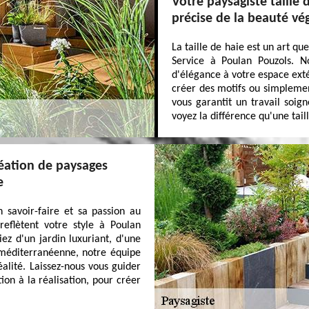
Votre paysagiste taille 
précise de la beauté vé
La taille de haie est un art qu
Service à Poulan Pouzols. N
d'élégance à votre espace exté
créer des motifs ou simplemen
vous garantit un travail soig
voyez la différence qu'une tai
réation de paysages
e
 savoir-faire et sa passion au
reflètent votre style à Poulan
z d'un jardin luxuriant, d'une
 méditerranéenne, notre équipe
alité. Laissez-nous vous guider
on à la réalisation, pour créer