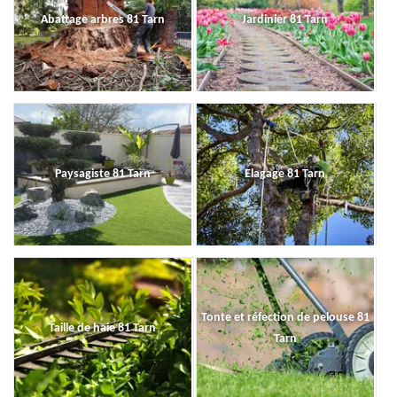
Abattage arbres 81 Tarn
Jardinier 81 Tarn
Paysagiste 81 Tarn
Elagage 81 Tarn
Tonte et réfection de pelouse 81
Taille de haie 81 Tarn
Tarn