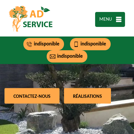
MENU
indisponible
indisponible
indisponible
CONTACTEZ-NOUS
RÉALISATIONS