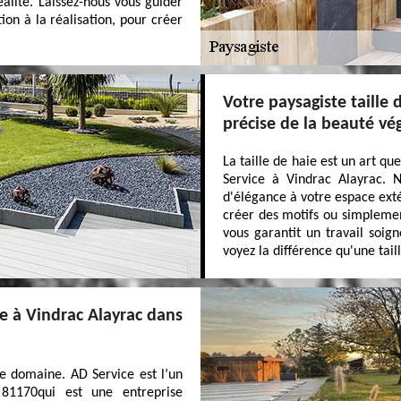
alité. Laissez-nous vous guider
on à la réalisation, pour créer
Votre paysagiste taille 
précise de la beauté vé
La taille de haie est un art qu
Service à Vindrac Alayrac. 
d'élégance à votre espace exté
créer des motifs ou simplemen
vous garantit un travail soig
voyez la différence qu'une tai
ce à Vindrac Alayrac dans
ce domaine. AD Service est l’un
 81170qui est une entreprise