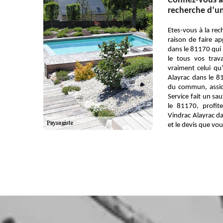
Confiez-vous à
recherche d’un
Etes-vous à la rec
raison de faire ap
dans le 81170 qui 
le tous vos trav
vraiment celui qu’
Alayrac dans le 8
du commun, assidu
Service fait un sa
le 81170, profit
Vindrac Alayrac da
et le devis que vo