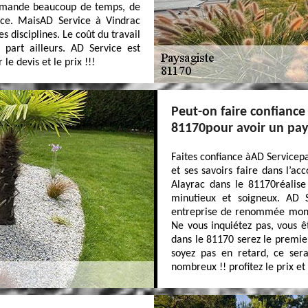
demande beaucoup de temps, de
nce. MaisAD Service à Vindrac
 disciplines. Le coût du travail
 part ailleurs. AD Service est
le devis et le prix !!!
Peut-on faire confiance
81170pour avoir un pays
Faites confiance àAD Servicepa
et ses savoirs faire dans l’a
Alayrac dans le 81170réalise
minutieux et soigneux. AD 
entreprise de renommée mondia
Ne vous inquiétez pas, vous ê
dans le 81170 serez le premier
soyez pas en retard, ce ser
nombreux !! profitez le prix et