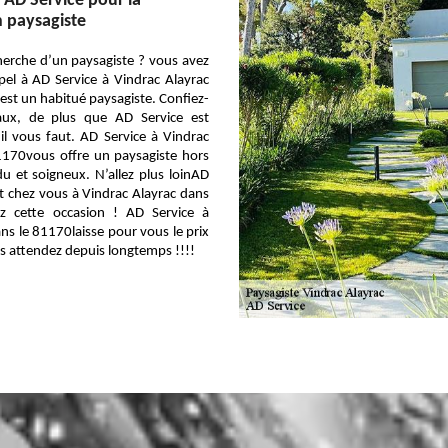
 AD Service pour la
 paysagiste
herche d’un paysagiste ? vous avez
pel à AD Service à Vindrac Alayrac
est un habitué paysagiste. Confiez-
aux, de plus que AD Service est
il vous faut. AD Service à Vindrac
1170vous offre un paysagiste hors
 et soigneux. N’allez plus loinAD
ut chez vous à Vindrac Alayrac dans
ez cette occasion ! AD Service à
ns le 81170laisse pour vous le prix
us attendez depuis longtemps !!!!