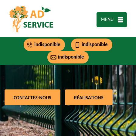
MENU
indisponible
indisponible
indisponible
CONTACTEZ-NOUS
RÉALISATIONS