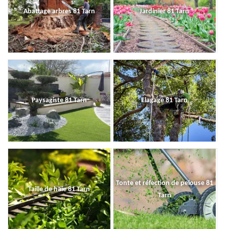
Abattage arbres 81 Tarn
Jardinier 81 Tarn
Paysagiste 81 Tarn
Elagage 81 Tarn
Tonte et réfection de pelouse 81
Taille de haie 81 Tarn
Tarn