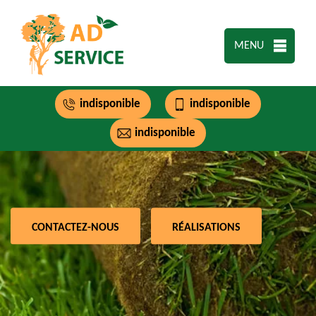
MENU
indisponible
indisponible
indisponible
CONTACTEZ-NOUS
RÉALISATIONS