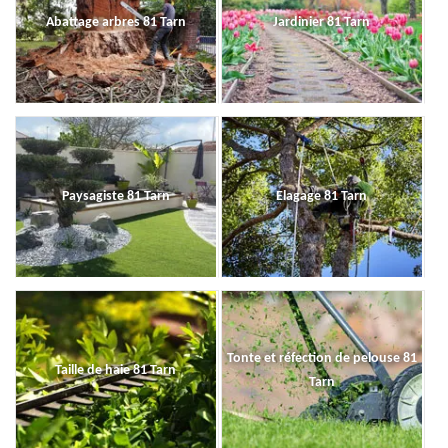
Abattage arbres 81 Tarn
Jardinier 81 Tarn
Paysagiste 81 Tarn
Elagage 81 Tarn
Tonte et réfection de pelouse 81
Taille de haie 81 Tarn
Tarn