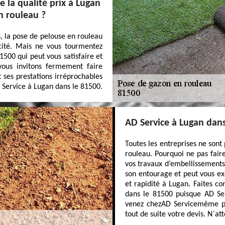
 la qualité prix à Lugan
n rouleau ?
s, la pose de pelouse en rouleau
icité. Mais ne vous tourmentez
500 qui peut vous satisfaire et
 vous invitons fermement faire
t ses prestations irréprochables
D Service à Lugan dans le 81500.
AD Service à Lugan dans
Toutes les entreprises ne sont
rouleau. Pourquoi ne pas faire
vos travaux d’embellissements
son entourage et peut vous ex
et rapidité à Lugan. Faites c
dans le 81500 puisque AD Ser
venez chezAD Servicemême p
tout de suite votre devis. N`att