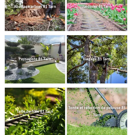
Abattage arbres 81 Tarn
Jardinier 81 Tarn
Paysagiste 81 Tarn
Elagage 81 Tarn
Tonte et réfection de pelouse 81
Taille de haie 81 Tarn
Tarn