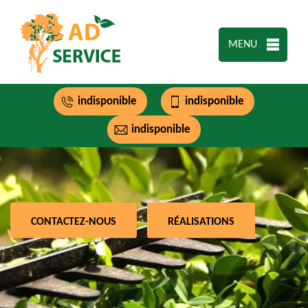
MENU
indisponible
indisponible
indisponible
CONTACTEZ-NOUS
RÉALISATIONS