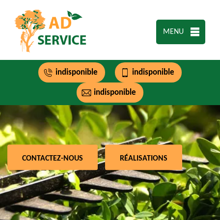
MENU
indisponible
indisponible
indisponible
CONTACTEZ-NOUS
RÉALISATIONS