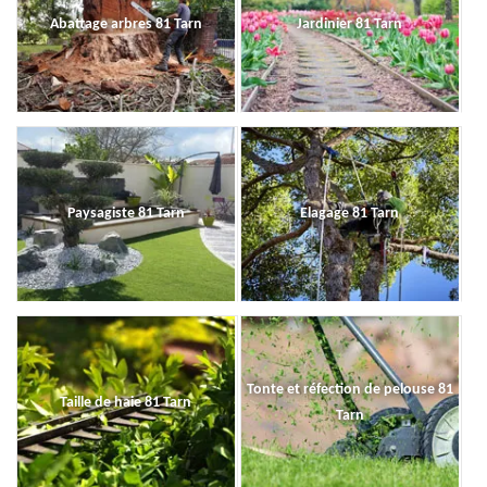
Abattage arbres 81 Tarn
Jardinier 81 Tarn
Paysagiste 81 Tarn
Elagage 81 Tarn
Tonte et réfection de pelouse 81
Taille de haie 81 Tarn
Tarn