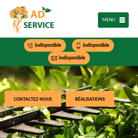
MENU
indisponible
indisponible
indisponible
CONTACTEZ-NOUS
RÉALISATIONS