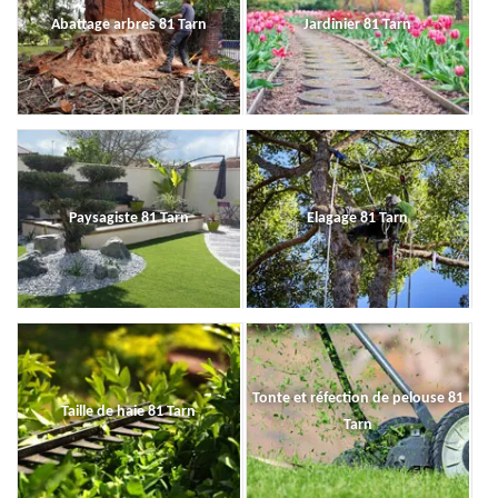
Abattage arbres 81 Tarn
Jardinier 81 Tarn
Paysagiste 81 Tarn
Elagage 81 Tarn
Tonte et réfection de pelouse 81
Taille de haie 81 Tarn
Tarn