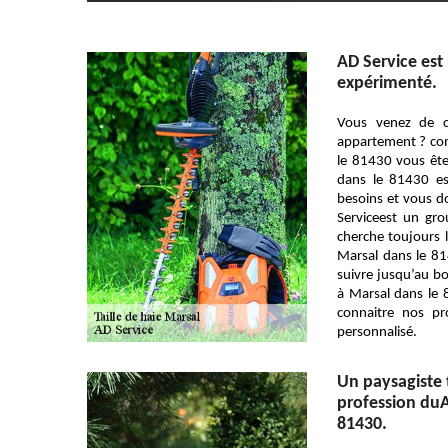
AD Service est 
expérimenté.
Vous venez de c
appartement ? com
le 81430 vous ête
dans le 81430 es
besoins et vous d
Serviceest un grou
cherche toujours l
Marsal dans le 81
suivre jusqu’au b
à Marsal dans le
connaitre nos pr
personnalisé.
Un paysagiste t
profession duA
81430.