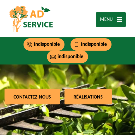
MENU
indisponible
indisponible
indisponible
CONTACTEZ-NOUS
RÉALISATIONS