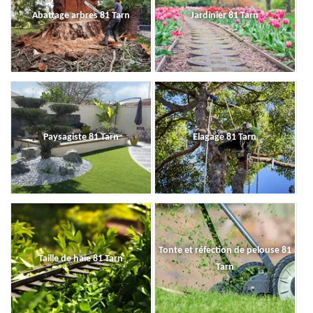
Abattage arbres 81 Tarn
Jardinier 81 Tarn
Paysagiste 81 Tarn
Elagage 81 Tarn
Tonte et réfection de pelouse 81
Taille de haie 81 Tarn
Tarn