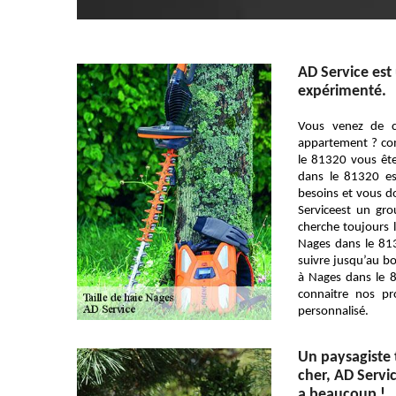
AD Service est 
expérimenté.
Vous venez de c
appartement ? co
le 81320 vous êt
dans le 81320 es
besoins et vous d
Serviceest un grou
cherche toujours l
Nages dans le 81
suivre jusqu’au b
à Nages dans le 
connaitre nos pr
personnalisé.
Un paysagiste t
cher, AD Servi
a beaucoup !