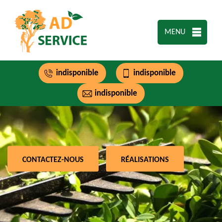
MENU
indisponible
indisponible
indisponible
CONTACTEZ-NOUS
RÉALISATIONS