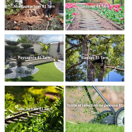
Abattage arbres 81 Tarn
Jardinier 81 Tarn
Paysagiste 81 Tarn
Elagage 81 Tarn
Tonte et réfection de pelouse 81
Taille de haie 81 Tarn
Tarn