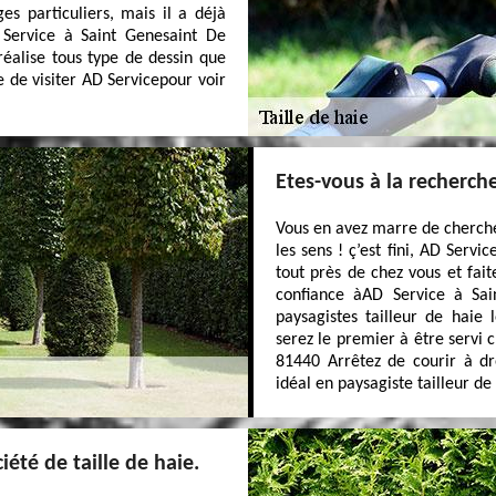
s particuliers, mais il a déjà
 Service à Saint Genesaint De
réalise tous type de dessin que
te de visiter AD Servicepour voir
Etes-vous à la recherche
Vous en avez marre de cherche
les sens ! ç’est fini, AD Serv
tout près de chez vous et fait
confiance àAD Service à Sa
paysagistes tailleur de haie 
serez le premier à être servi 
81440 Arrêtez de courir à dr
idéal en paysagiste tailleur de
iété de taille de haie.