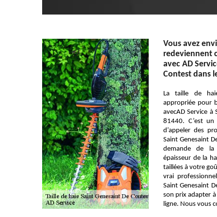
Vous avez envi
redeviennent c
avec AD Servic
Contest dans l
La taille de ha
appropriée pour bi
avecAD Service à 
81440. C’est un tr
d’appeler des pr
Saint Genesaint De
demande de la 
épaisseur de la ha
taillées à votre go
vrai professionn
Saint Genesaint 
son prix adapter à
ligne. Nous vous co