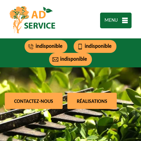
MENU
indisponible
indisponible
indisponible
CONTACTEZ-NOUS
RÉALISATIONS