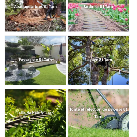
Abattage arbres 81 Tarn
Jardinier 81 Tarn
Paysagiste 81 Tarn
Elagage 81 Tarn
Tonte et réfection de pelouse 81
Taille de haie 81 Tarn
Tarn