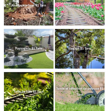
Abattage arbres 81 Tarn
Jardinier 81 Tarn
Paysagiste 81 Tarn
Elagage 81 Tarn
Tonte et réfection de pelouse 81
Taille de haie 81 Tarn
Tarn