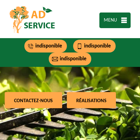
MENU
indisponible
indisponible
indisponible
CONTACTEZ-NOUS
RÉALISATIONS